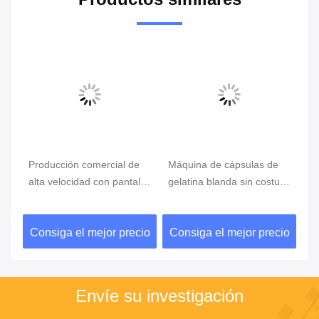
Máquina de cápsulas de
Máquina de hacer Softgel
7.
la
gelatina blanda sin costura
Máquina de Softgel con
cá
con modo de operación de
pantalla táctil
bl
pantalla táctil
Má
io
Consiga el mejor precio
Consiga el mejor precio
C
ll
bl
Envíe su investigación