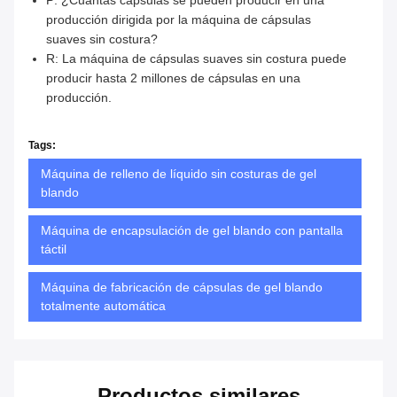
P: ¿Cuántas cápsulas se pueden producir en una
producción dirigida por la máquina de cápsulas
suaves sin costura?
R: La máquina de cápsulas suaves sin costura puede
producir hasta 2 millones de cápsulas en una
producción.
Tags:
Máquina de relleno de líquido sin costuras de gel
blando
Máquina de encapsulación de gel blando con pantalla
táctil
Máquina de fabricación de cápsulas de gel blando
totalmente automática
Productos similares