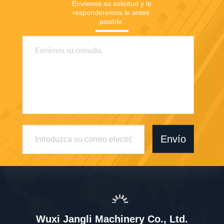
Envíenos su solicitud y le 
responderemos lo antes 
posible.
Envío
Wuxi Jangli Machinery Co., Ltd.