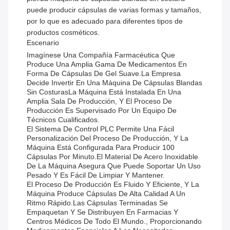
puede producir cápsulas de varias formas y tamaños,
por lo que es adecuado para diferentes tipos de
productos cosméticos.
Escenario
Imagínese Una Compañía Farmacéutica Que
Produce Una Amplia Gama De Medicamentos En
Forma De Cápsulas De Gel Suave.la Empresa
Decide Invertir En Una Máquina De Cápsulas Blandas
Sin CosturasLa Máquina Está Instalada En Una
Amplia Sala De Producción, Y El Proceso De
Producción Es Supervisado Por Un Equipo De
Técnicos Cualificados.
El Sistema De Control PLC Permite Una Fácil
Personalización Del Proceso De Producción, Y La
Máquina Está Configurada Para Producir 100
Cápsulas Por Minuto.El Material De Acero Inoxidable
De La Máquina Asegura Que Puede Soportar Un Uso
Pesado Y Es Fácil De Limpiar Y Mantener.
El Proceso De Producción Es Fluido Y Eficiente, Y La
Máquina Produce Cápsulas De Alta Calidad A Un
Ritmo Rápido.Las Cápsulas Terminadas Se
Empaquetan Y Se Distribuyen En Farmacias Y
Centros Médicos De Todo El Mundo., Proporcionando