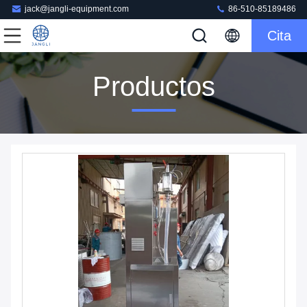
jack@jangli-equipment.com
86-510-85189486
Cita
Productos