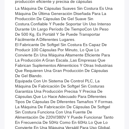
producción eficiente y precisa de cápsulas
La Máquina De Cápsulas Suaves Sin Costura Es Una
Máquina De Última Generación Diseñada Para La
Producción De Cápsulas De Gel Suave Sin
Costura.confiable Y Puede Soportar Un Uso Intenso
Durante Un Largo Período De TiempoCon Un Peso
De 500 Kg, Es Portátil Y Se Puede Transportar
Fácilmente A Diferentes Lugares.
El Fabricante De Softgel Sin Costura Es Capaz De
Producir 100 Cápsulas Por Minuto, Lo Que Lo
Convierte En Una Máquina Altamente Eficiente Para
La Producción A Gran Escala.,Las Empresas Que
Fabrican Suplementos Alimenticios Y Otras Industrias
Que Requieren Una Gran Producción De Cápsulas
De Gel Blando.
Equipada Con Un Sistema De Control PLC, La
Máquina De Fabricación De Softgel Sin Costuras
Garantiza Una Producción Precisa Y Precisa De
Cápsulas.que Lo Hace Adecuado Para Diferentes
Tipos De Cápsulas De Diferentes Tamaños Y Formas.
La Máquina De Fabricación De Cápsulas De Softgel
Sin Costura Funciona Con Una Fuente De
Alimentación De 220V/380V Y Puede Funcionar Tanto
En Frecuencia De 50Hz Como En 60Hz.lo Que Lo
Convierte En Una Máquina Versátil Para Uso Global.