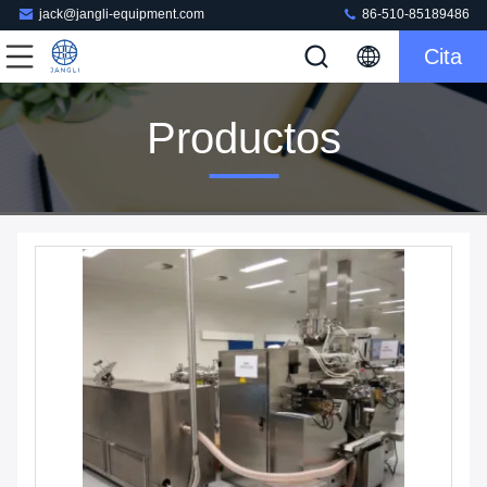
jack@jangli-equipment.com
86-510-85189486
Cita
Productos