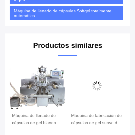
Máquina de llenado de cápsulas Softgel totalmente
automática
Productos similares
e
Máquina de llenado de
Máquina de fabricación de
Má
cápsulas de gel blando
cápsulas de gel suave de
cá
farmacéutico de alta
2 pulgadas para productos
pu