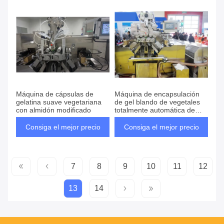
Máquina de cápsulas de
Máquina de encapsulación
gelatina suave vegetariana
de gel blando de vegetales
con almidón modificado
totalmente automática de
alta tecnología
Consiga el mejor precio
Consiga el mejor precio
7
8
9
10
11
12
13
14