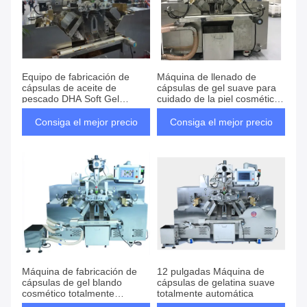
Equipo de fabricación de
Máquina de llenado de
cápsulas de aceite de
cápsulas de gel suave para
pescado DHA Soft Gel
cuidado de la piel cosmético
Pequeño Mediano Gran
de 4 pulgadas para
Matriz rotativa
producción de lotes
Consiga el mejor precio
Consiga el mejor precio
pequeños
Máquina de fabricación de
12 pulgadas Máquina de
cápsulas de gel blando
cápsulas de gelatina suave
cosmético totalmente
totalmente automática
automático para productos