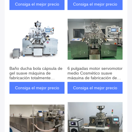
para el cuidado de la piel
Consiga el mejor precio
Consiga el mejor precio
Baño ducha bola cápsula de
6 pulgadas motor servomotor
gel suave máquina de
medio Cosmético suave
fabricación totalmente
máquina de fabricación de
automática pequeño
cápsulas de gelatina para
mediano grande
productos para el cuidado de
Consiga el mejor precio
Consiga el mejor precio
la piel