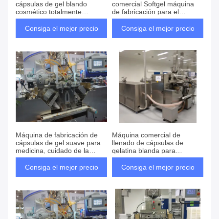
cápsulas de gel blando
comercial Softgel máquina
cosmético totalmente
de fabricación para el
automática
cuidado de la piel cosmética
Consiga el mejor precio
Consiga el mejor precio
Máquina de fabricación de
Máquina comercial de
cápsulas de gel suave para
llenado de cápsulas de
medicina, cuidado de la
gelatina blanda para
salud productos masticables
medicina y cuidado de la
cosméticos
salud Productos cosméticos
Consiga el mejor precio
Consiga el mejor precio
masticables