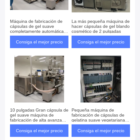
Máquina de fabricación de
La más pequeña máquina de
cápsulas de gel suave
hacer cápsulas de gel blando
completamente automática
cosmético de 2 pulgadas
cosmética
Consiga el mejor precio
Consiga el mejor precio
10 pulgadas Gran cápsula de
Pequeña máquina de
gel suave máquina de
fabricación de cápsulas de
fabricación de alta avanzada
gelatina suave vegetariana
totalmente automático servo
de 4 pulgadas
cosmético
Consiga el mejor precio
Consiga el mejor precio