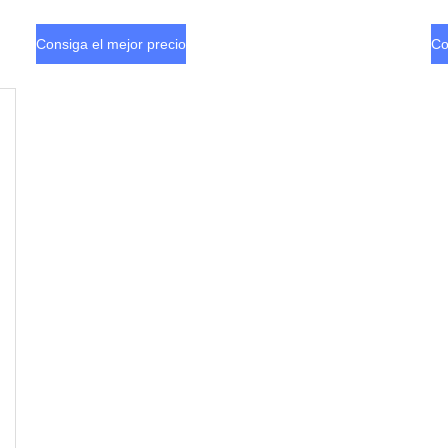
medicinales
Consiga el mejor precio
Co