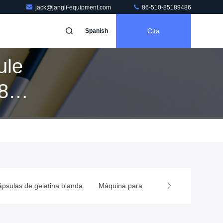
jack@jangli-equipment.com
86-510-85189486
Cita
Spanish
ule
8
psulas de gelatina blanda
Máquina para hacer cápsulas de gel b