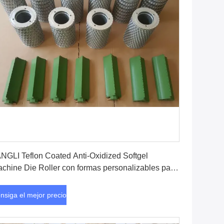
Consiga el mejor precio
NGLI Teflon Coated Anti-Oxidized Softgel
chine Die Roller con formas personalizables para
 producción de softgel de alta calidad
nsiga el mejor precio