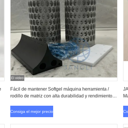
El video
Consiga el mejor precio
e
Fácil de mantener Softgel máquina herramienta /
JA
rodillo de matriz con alta durabilidad y rendimiento
Ma
duradero
la
Consiga el mejor precio
Co