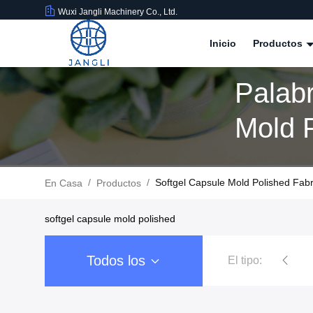
Wuxi Jangli Machinery Co., Ltd.
Inicio
Productos
Palab
Mold P
Produ
/
/
Softgel Capsule Mold Polished Fab
En Casa
Productos
softgel capsule mold polished
Todos los
El tipo:
Máquina de la encapsulación de Softgel