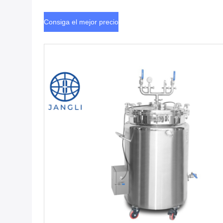
latón para una distribución uniforme del calor
Consiga el mejor precio